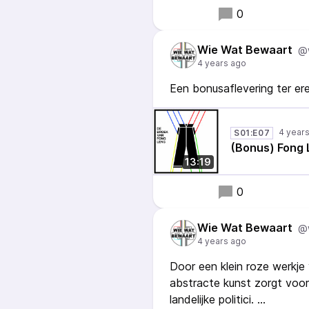
0
Wie Wat Bewaart
@
4 years ago
Een bonusaflevering ter er
4 year
S01:E07
(Bonus) Fong 
13:19
0
Wie Wat Bewaart
@
4 years ago
Door een klein roze werkj
abstracte kunst zorgt voor
landelijke politici.