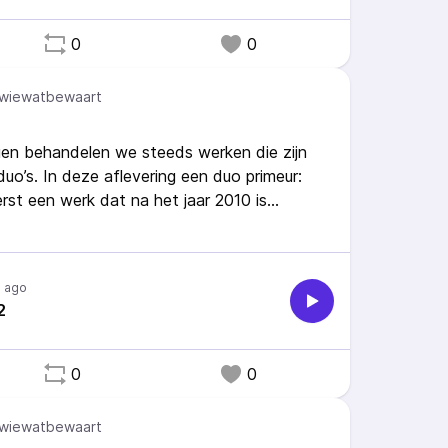
0
0
wiewatbewaart
gen behandelen we steeds werken die zijn
o’s. In deze aflevering een duo primeur:
st een werk dat na het jaar 2010 is
werk als makers van de podcast niet te
s ago
2
0
0
wiewatbewaart