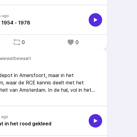
or het Cultureel Erfgoed) doet onderzoek
s ago
llectie. Hoeveel kunstwerken van vrouwen
 1954 - 1978
 en wat vertelt dat over de collectie?
0
0
wiewatbewaart
t depot in Amersfoort, maar in het
m, waar de RCE kennis deelt met het
eit van Amsterdam. In de hal, vol in het
iligde gedeelte, hangt een wandkleed. Voor
onstellen van een onbekend werk, voor
oor anderen een enorm risico. En voor de
s ago
at in het rood gekleed