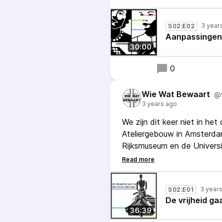
De RCE (De Rijksdienst vo
3 year
S02:E02
naar vrouwen in de rijksco
Aanpassingen
worden er eigenlijk bewaard
30:00
0
Wie Wat Bewaart
@
3 years ago
We zijn dit keer niet in he
Ateliergebouw in Amsterda
Rijksmuseum en de Universit
licht en net voor het beve
sommigen is het het tento
sommigen een onderzoek, v
3 year
S02:E01
maker zelf?
De vrijheid ga
36:39