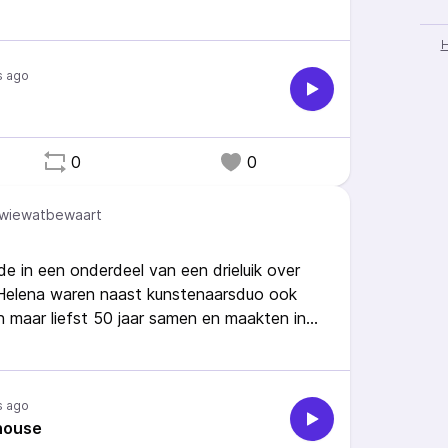
e daarvoor ontwierpen was de
g gevormde tafel waaraan vergaderd kon
s ago
0
0
wiewatbewaart
de in een onderdeel van een drieluik over
 Helena waren naast kunstenaarsduo ook
n maar liefst 50 jaar samen en maakten in
 houten beeldhouwwerken. Een van die
e’, dat centraal staat deze aflevering.
s ago
house