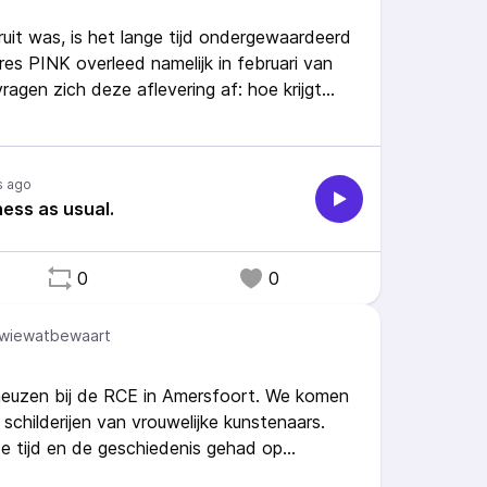
ruit was, is het lange tijd ondergewaardeerd
es PINK overleed namelijk in februari van
vragen zich deze aflevering af: hoe krijgt
die die verdient, en hoe houd je iemand in
jfsessie tot aan een
 in deze aflevering komen meerdere werken
s ago
ake.
ess as usual.
0
0
wiewatbewaart
neuzen bij de RCE in Amersfoort. We komen
t schilderijen van vrouwelijke kunstenaars.
e tijd en de geschiedenis gehad op
oe kijken we daar vandaag de dag naar?