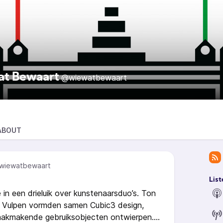
t Bewaart
@wiewatbewaart
ABOUT
wiewatbewaart
List
 in een drieluik over kunstenaarsduo’s. Ton
 Vulpen vormden samen Cubic3 design,
raakmakende gebruiksobjecten ontwierpen.