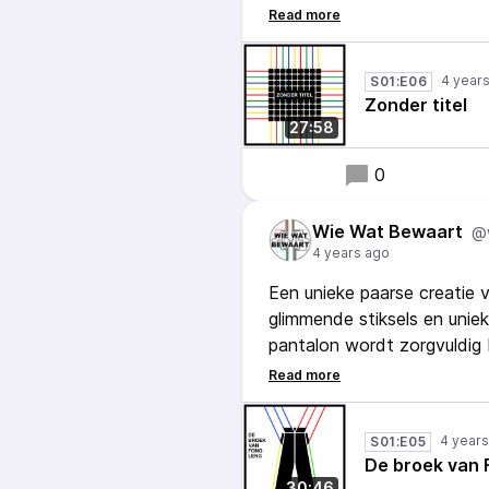
Welke relatie gaan mensen 
moet bedenken? En hoe kli
4 year
S01:E06
depot in Amersfoort, maar 
Zonder titel
de Nederlandse democratie
27:58
0
Wie Wat Bewaart
@
4 years ago
Een unieke paarse creatie
glimmende stiksels en unieke
pantalon wordt zorgvuldig
mensen van de Rijksdienst
graag zien dat hij weer naa
bewonderen. Maar hoe stel
4 year
S01:E05
nog worden aangetrokken 
De broek van 
zichtbaar zonder de levens
30:46