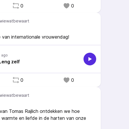
0
0
wiewatbewaart
e van internationale vrouwendag!
s ago
Leng zelf
0
0
wiewatbewaart
e van Tomas Rajlich ontdekken we hoe
 warmte en liefde in de harten van onze