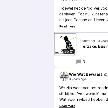
Hoewel het de tijd ver voo
gebleven. Tot nu: kunstenar
dit jaar. Corinne en Lieven 
een kunstenaar het podium 
ere? Van een wikipediaschri
overzichtstentoonstelling:
3 year
S02:E03
van Pink de Thierry ter spr
Terzake. Busin
35:21
0
Wie Wat Bewaart
@
3 years ago
We zijn weer aan het rond
uit bij het ‘vrouwenrek’, me
Wat voor invloed hebben d
vrouwen in de kunst? En h