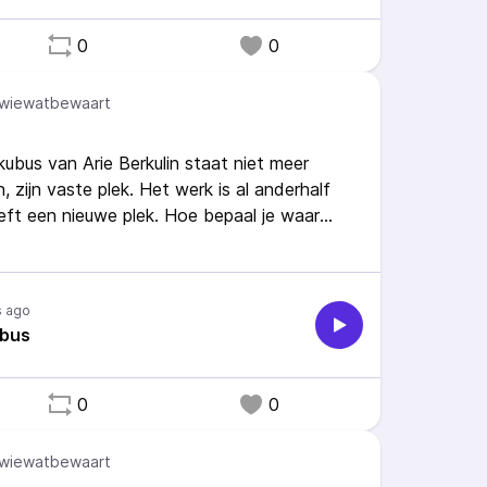
0
0
wiewatbewaart
ubus van Arie Berkulin staat niet meer
zijn vaste plek. Het werk is al anderhalf
eft een nieuwe plek. Hoe bepaal je waar
e ‘goed staat’? En hoe bewaar je kunst in de
 de buitenruimte zien als bewaarplaats, of
s ago
ubus
0
0
wiewatbewaart