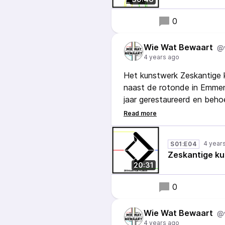
0
Wie Wat Bewaart
@
4 years ago
Het kunstwerk Zeskantige k
naast de rotonde in Emmen, 
jaar gerestaureerd en beho
kunst in de openbare ruimt
openbare ruimte? Kunnen we
als museum?
4 year
S01:E04
Zeskantige k
20:31
0
Wie Wat Bewaart
@
4 years ago