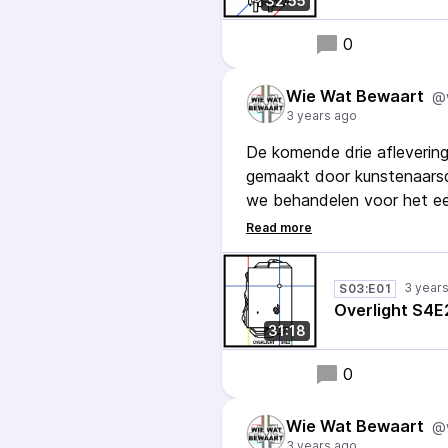
32:55
0
Wie Wat Bewaart
@
3 years ago
De komende drie afleverin
gemaakt door kunstenaarsdu
we behandelen voor het eer
gemaakt én we krijgen het 
zien...
3 year
S03:E01
Overlight S4E
31:18
0
Wie Wat Bewaart
@
3 years ago