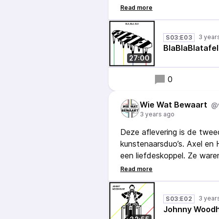
Een van de objecten die z
BlaBlaBlaTafel, een grilli
worden, maar niet te lang...
3 year
S03:E03
BlaBlaBlatafel
27:00
0
Wie Wat Bewaart
@
3 years ago
Deze aflevering is de twee
kunstenaarsduo’s. Axel en
een liefdeskoppel. Ze ware
die tijd onder meer grote
werken is ‘Johnny Woodhous
3 year
S03:E02
Johnny Wood